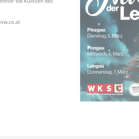
 hinter die Kulissen des
esw.co.at